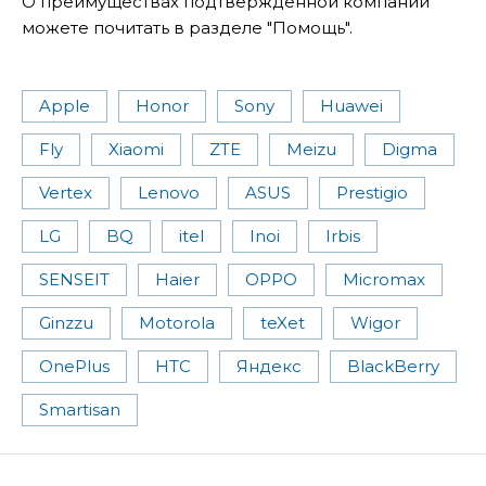
О преимуществах подтвержденной компании
можете почитать в разделе "Помощь".
Apple
Honor
Sony
Huawei
Fly
Xiaomi
ZTE
Meizu
Digma
Vertex
Lenovo
ASUS
Prestigio
LG
BQ
itel
Inoi
Irbis
SENSEIT
Haier
OPPO
Micromax
Ginzzu
Motorola
teXet
Wigor
OnePlus
HTC
Яндекс
BlackBerry
Smartisan