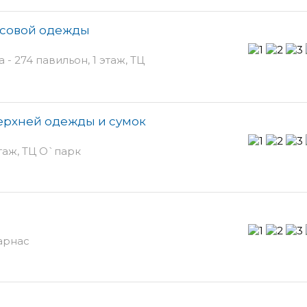
нсовой одежды
- 274 павильон, 1 этаж, ТЦ
верхней одежды и сумок
таж, ТЦ О`парк
Парнас