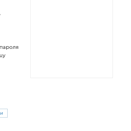
е
 пароля
шу
ди