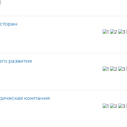
и
есторан
его развития
дическая компания