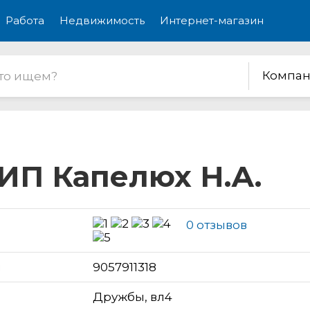
Работа
Недвижимость
Интернет-магазин
Компан
 ИП Капелюх Н.А.
0 отзывов
н
9057911318
Дружбы, вл4