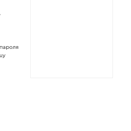
е
 пароля
шу