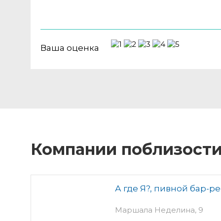
Ваша оценка
Компании поблизост
А где Я?, пивной бар-р
Маршала Неделина, 9