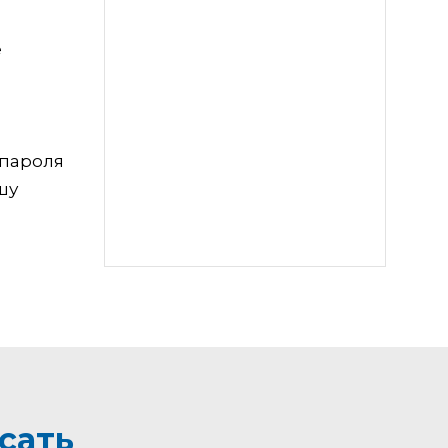
е
 пароля
шу
сать