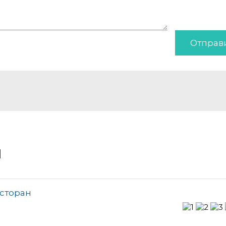
Отправ
и
есторан