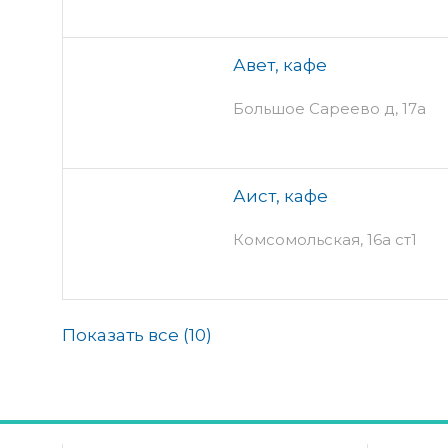
Авет, кафе
Большое Сареево д, 17а
Аист, кафе
Комсомольская, 16а ст1
Показать все (
10
)