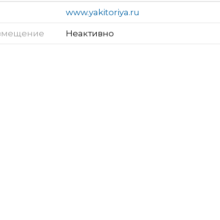
www.yakitoriya.ru
змещение
Неактивно