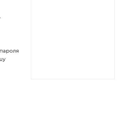
е
 пароля
шу