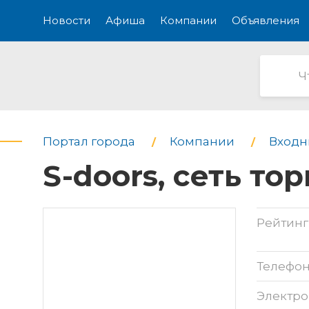
Новости
Афиша
Компании
Объявления
Портал города
Компании
Входн
S-doors, сеть т
Рейтинг
Телефо
Электро