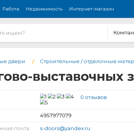
Работа
Недвижимость
Интернет-магазин
Компан
ые двери
Строительные / отделочные мате
оргово-выставочных 
0 отзывов
н
4957977079
нная почта
s-doors@yandex.ru