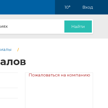
10°
Вход
иях
Найти
риалы
залов
Пожаловаться на компанию