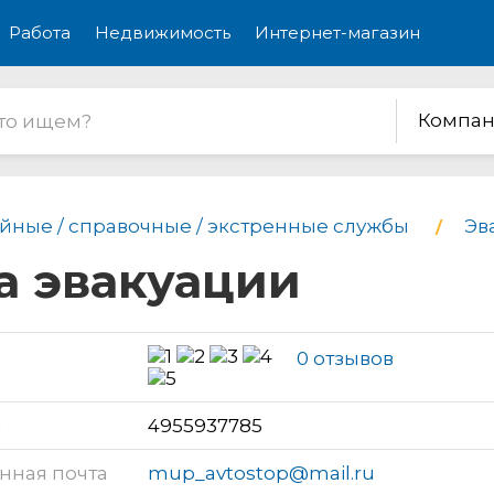
Работа
Недвижимость
Интернет-магазин
Компан
йные / справочные / экстренные службы
Эв
а эвакуации
0 отзывов
н
4955937785
нная почта
mup_avtostop@mail.ru