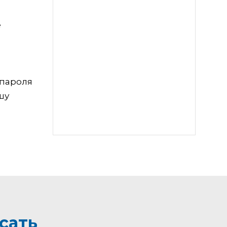
е
 пароля
шу
сать