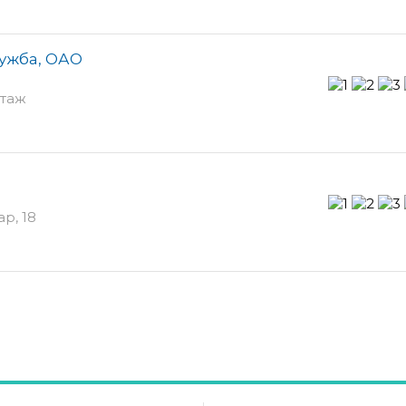
ужба, ОАО
этаж
р, 18