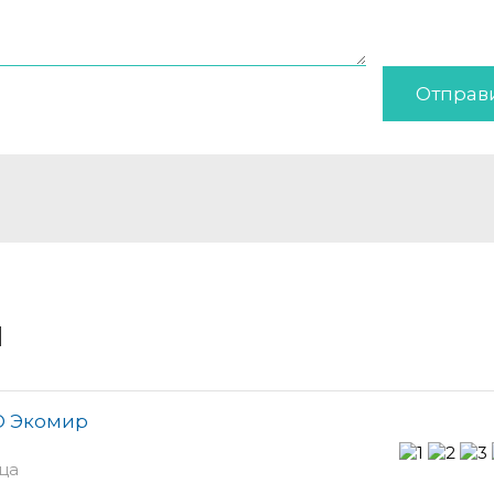
Отправ
и
О Экомир
рца