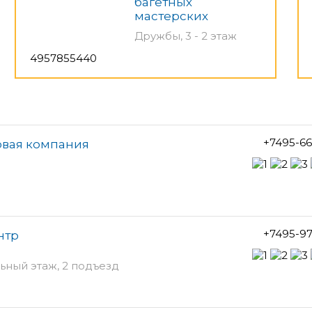
багетных
мастерских
Дружбы, 3 - 2 этаж
4957855440
+7495-6
говая компания
+7495-9
нтр
льный этаж, 2 подъезд