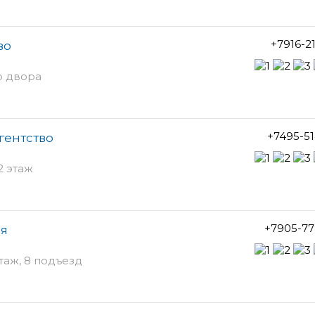
+7916-2
во
о двора
+7495-5
гентство
 2 этаж
+7905-77
ия
этаж, 8 подъезд