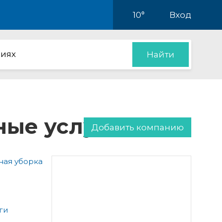
10°
Вход
иях
Найти
ные услуги
Добавить компанию
ая уборка
ги