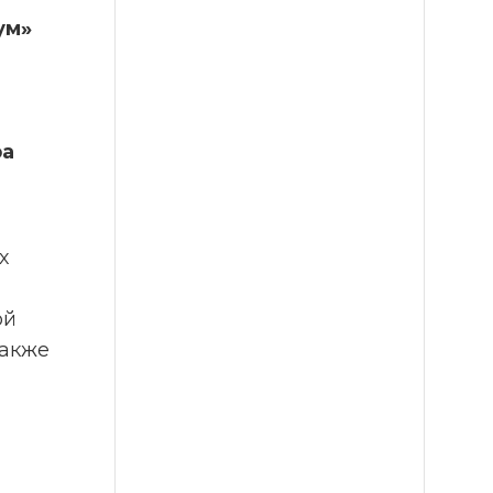
м» 
а 
 
й 
акже 