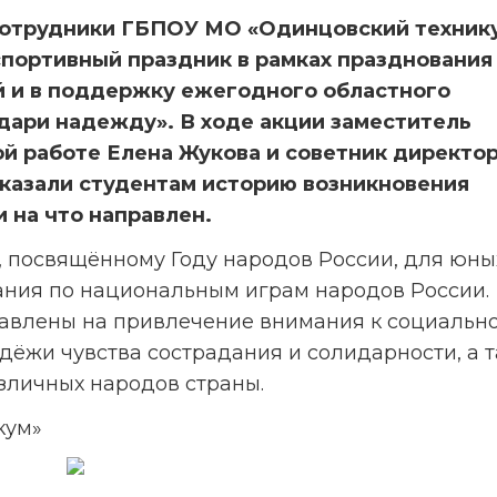
 сотрудники ГБПОУ МО «Одинцовский технику
портивный праздник в рамках празднования 
и в поддержку ежегодного областного 
ари надежду». В ходе акции заместитель 
й работе Елена Жукова и советник директор
казали студентам историю возникновения 
и на что направлен.
, посвящённому Году народов России, для юных
ания по национальным играм народов России. 
авлены на привлечение внимания к социально
дёжи чувства сострадания и солидарности, а т
зличных народов страны.
кум»