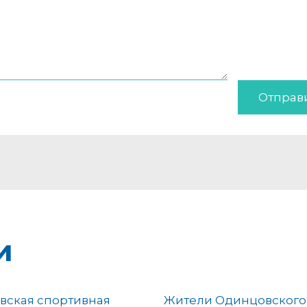
Отправ
и
вская спортивная
Жители Одинцовского