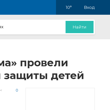
10°
Вход
ях
Найти
ма» провели
я защиты детей
 <
0