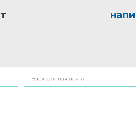
т
напи