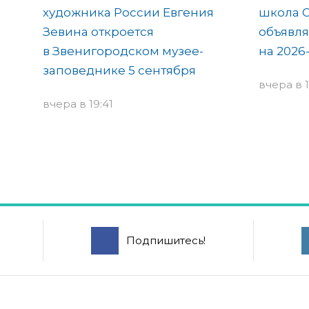
художника России Евгения
школа 
Зевина откроется
объявля
в Звенигородском музее-
на 2026
заповеднике 5 сентября
вчера в 1
вчера в 19:41
Подпишитесь!