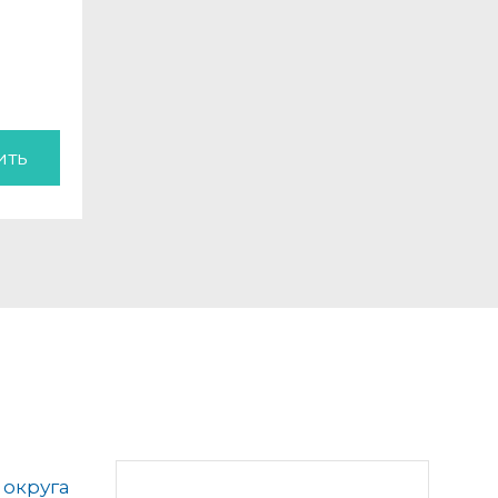
ить
 округа