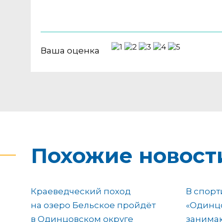
Ваша оценка
Похожие новост
Краеведческий поход
В спор
на озеро Бельское пройдёт
«Одинцо
в Одинцовском округе
занимаю