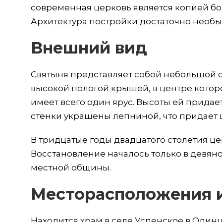
современная церковь является копией бол
Архитектура постройки достаточно необы
Внешний вид
Святыня представляет собой небольшой 
высокой пологой крышей, в центре которо
имеет всего один ярус. Высоты ей придае
стенки украшены лепниной, что придает 
В тридцатые годы двадцатого столетия це
Восстановление началось только в девяно
местной общины.
Месторасположения и
Находится храм в селе Успенское в Один