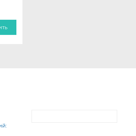
ить
ий: