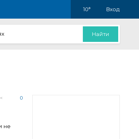
10°
Вход
ях
Найти
 <
0
и не