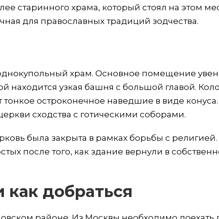
ее старинного храма, который стоял на этом мес
чная для православных традиций зодчества.
однокупольный храм. Основное помещение уве
й находится узкая башня с большой главой. Кол
т тонкое остроконечное наведшие в виде конуса.
церкви сходства с готическими соборами.
рковь была закрыта в рамках борьбы с религией.
стых после того, как здание вернули в собственн
 как добраться
цовском районе. Из Москвы необходимо доехать 