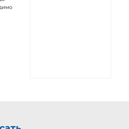
одимо
сать