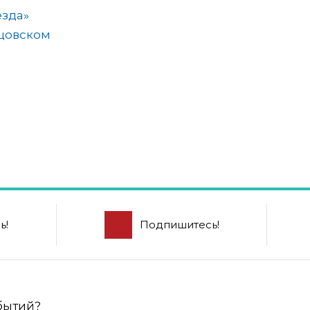
езда»
цовском
ь!
Подпишитесь!
обытий?