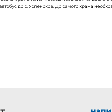
автобус до с. Успенское. До самого храма необх
т
напи