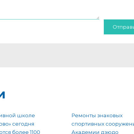
Отправ
и
тивной школе
Ремонты знаковых
во» сегодня
спортивных сооружен
тся более 1100
Академии дзюдо