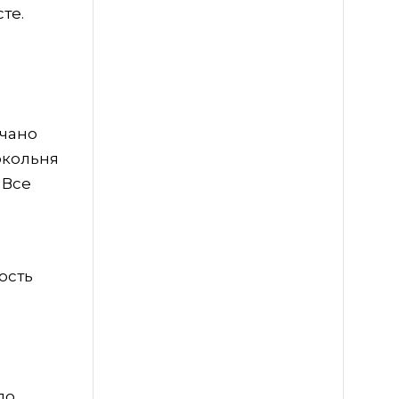
те.
нчано
окольня
 Все
ость
до