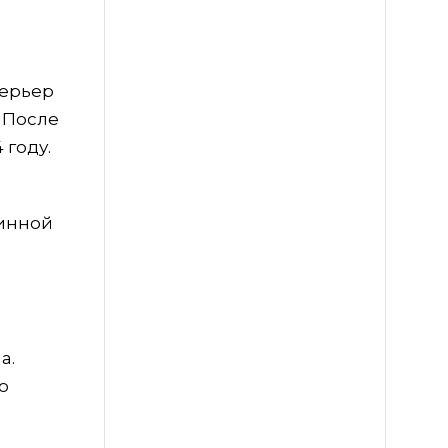
терьер
 После
 году.
ринной
а.
о