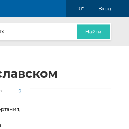
10°
Вход
ях
Найти
славском
 <
0
ртания,
й