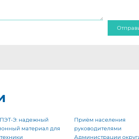
Отправ
и
ПЭТ-Э: надежный
Приём населения
ионный материал для
руководителями
отехники
Администрации округ