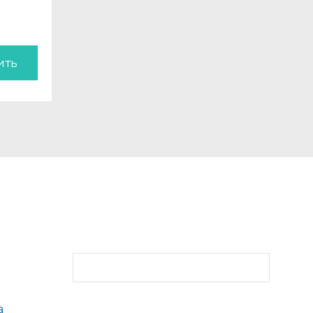
ить
а