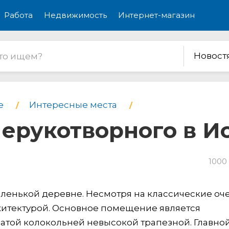
Работа
Недвижимость
Интернет-магазин
Новост
е
Интересные места
Нерукотворного в И
1000
ленькой деревне. Несмотря на классические оче
хитектурой. Основное помещение является
атой колокольней невысокой трапезной. Главно