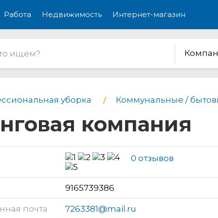
Работа
Недвижимость
Интернет-магазин
Компан
ссиональная уборка
Коммунальные / бытовы
инговая компания
0 отзывов
н
9165739386
нная почта
7263381@mail.ru