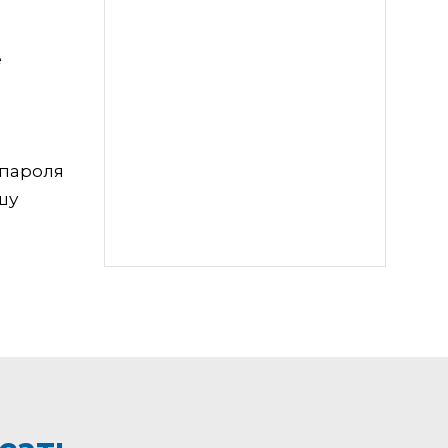
е
 пароля
шу