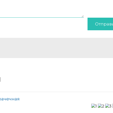
Отправ
и
рачечная