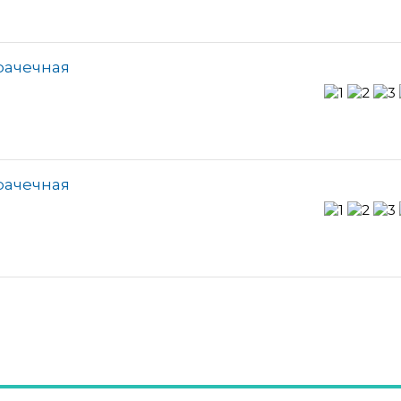
рачечная
рачечная