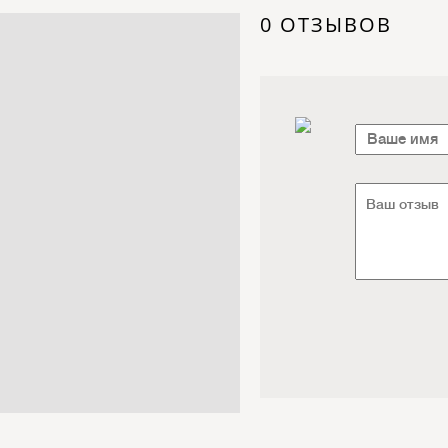
Электроника / Электротехника
0 ОТЗЫВОВ
Транспорт / Грузоперевозки
Мебель / Материалы /
Фурнитура
Интернет / Связь / IT
Автосервис / Автотовары
Реклама / Полиграфия / СМИ
Товары для животных /
Ветеринария
Досуг / Развлечения / Еда
Юридические / финансовые
услуги
Хозтовары / Канцелярия /
Упаковка