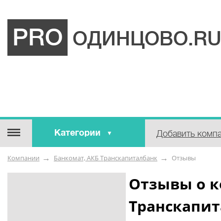
PRO
ОДИНЦОВО.R
Категории
Добавить комп
Строительные / отделочные
Компании
Банкомат, АКБ Транскапиталбанк
Отзывы
материалы
Оборудование / Инструмент
Отзывы о к
Аварийные / справочные /
Транскапит
экстренные службы
Коммунальные / бытовые /