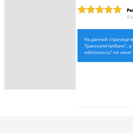
ритуальные услуги
Рейтинг: 5
Ре
Медицина / Здоровье /
0 
Красота
Строительство /
Недвижимость / Ремонт
На данной странице в
Одежда / Обувь
Транскапиталбанк", а 
Текстиль / Предметы
odintsovo.ru" не несе
интерьера
Культура / Искусство / Религия
Город / Власть
Спорт / Отдых / Туризм
Образование / Работа /
Карьера
Компьютеры / Бытовая
техника / Офисная техника
Охрана / Безопасность
Металлы / Топливо / Химия