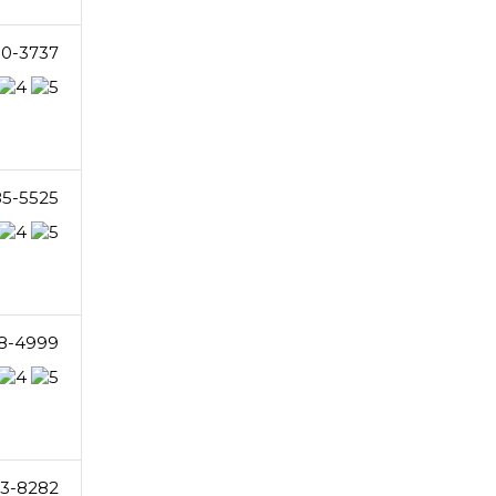
80-3737
85-5525
8-4999
23-8282