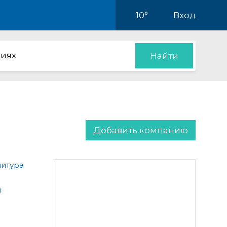
10°
Вход
иях
Найти
Добавить компанию
итура
я