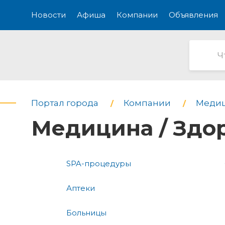
Новости
Афиша
Компании
Объявления
Портал города
Компании
Медиц
Медицина / Здор
SPA-процедуры
Аптеки
Больницы