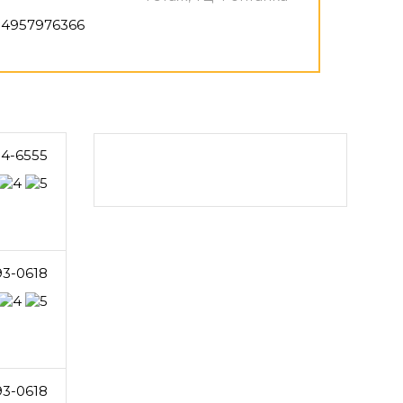
4957976366
04-6555
93-0618
93-0618