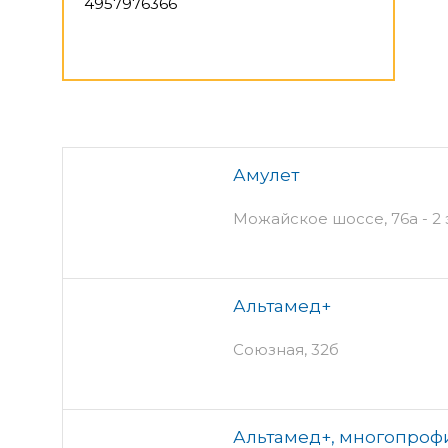
4957976366
Амулет
Можайское шоссе, 76а - 2 
Альтамед+
Союзная, 32б
Альтамед+, многопро