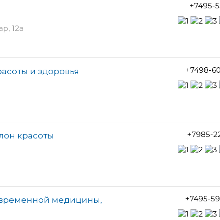
+7495-5
р, 12а
+7498-6
расоты и здоровья
+7985-2
лон красоты
+7495-59
овременной медицины,