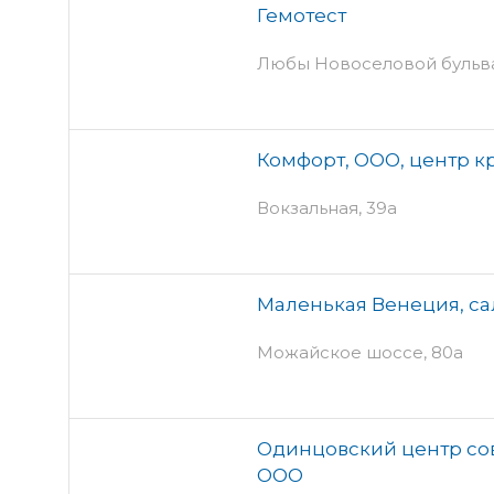
Гемотест
Любы Новоселовой бульва
Комфорт, ООО, центр к
Вокзальная, 39а
Маленькая Венеция, са
Можайское шоссе, 80а
Одинцовский центр с
ООО