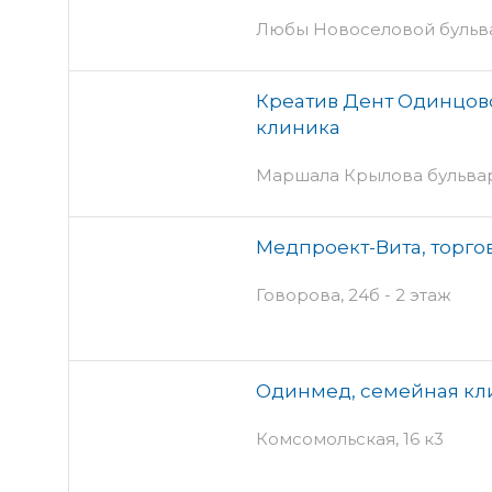
Любы Новоселовой бульвар
Креатив Дент Одинцово
клиника
Маршала Крылова бульвар, 
Медпроект-Вита, торго
Говорова, 24б - 2 этаж
Одинмед, семейная кл
Комсомольская, 16 к3