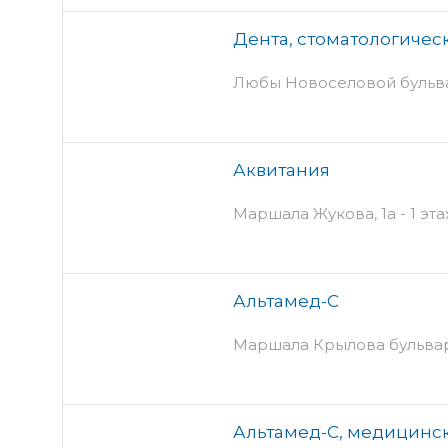
Дента, стоматологичес
Любы Новоселовой бульвар,
Аквитания
Маршала Жукова, 1а - 1 эт
Альтамед-С
Маршала Крылова бульвар, 
Альтамед-С, медицинс