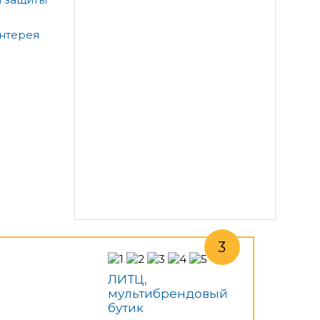
антерея
ЛИТЦ,
мультибрендовый
бутик