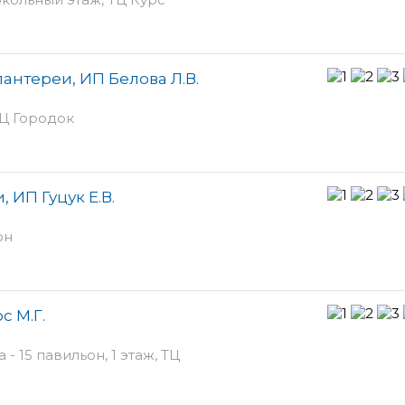
антереи, ИП Белова Л.В.
РЦ Городок
 ИП Гуцук Е.В.
он
с М.Г.
- 15 павильон, 1 этаж, ТЦ