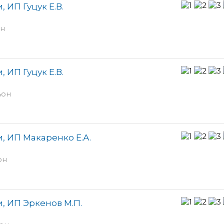
 ИП Гуцук Е.В.
он
 ИП Гуцук Е.В.
ьон
, ИП Макаренко Е.А.
он
, ИП Эркенов М.П.