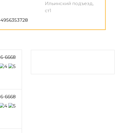
Ильинский подъезд,
ст1
4956353728
16-6668
16-6668