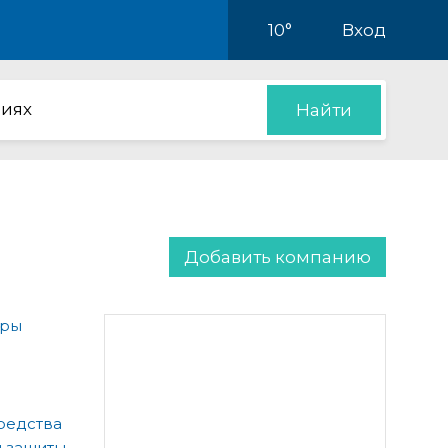
10°
Вход
иях
Найти
Добавить компанию
ары
редства
 защиты