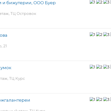
 и бижутерии, ООО Буер
 этаж, ТЦ Островок
ова
, 21
сумок
этаж, ТЦ Курс
кожгалантереи
окольный этаж, ТЦ Курс