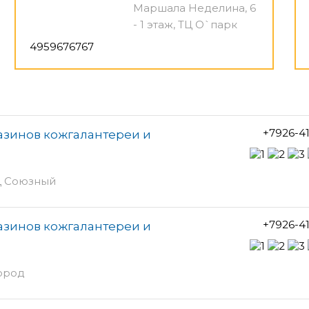
Маршала Неделина, 6
- 1 этаж, ТЦ О`парк
4959676767
+7926-4
газинов кожгалантереи и
ТЦ Союзный
+7926-4
газинов кожгалантереи и
Город