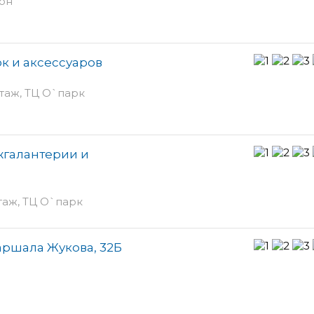
ьон
ок и аксессуаров
этаж, ТЦ О`парк
жгалантерии и
таж, ТЦ О`парк
аршала Жукова, 32Б