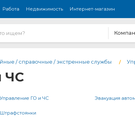
Работа
Недвижимость
Интернет-магазин
Компан
йные / справочные / экстренные службы
Уп
и ЧС
Управление ГО и ЧС
Эвакуация авто
Штрафстоянки