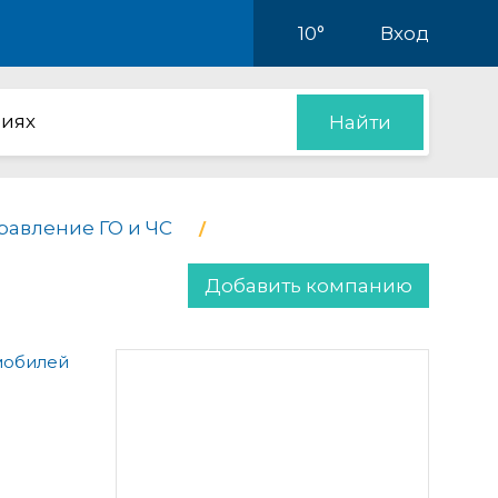
10°
Вход
иях
Найти
равление ГО и ЧС
Добавить компанию
мобилей