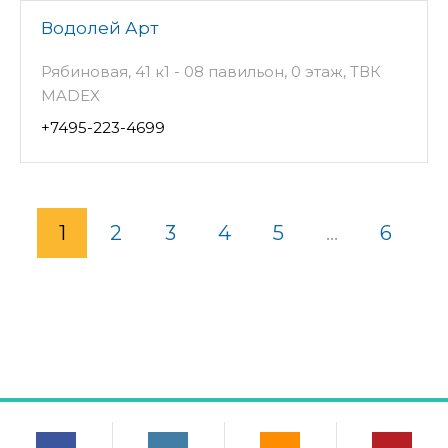
Водолей Арт
Рябиновая, 41 к1 - 08 павильон, 0 этаж, ТВК
MADEX
+7495-223-4699
1
2
3
4
5
...
6