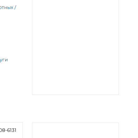
тных /
уги
08-6131