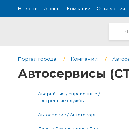
Новости
Афиша
Компании
Объявления
Портал города
Компании
Автос
Автосервисы (С
Аварийные / справочные /
экстренные службы
Автосервис / Автотовары
Досуг / Развлечения / Еда