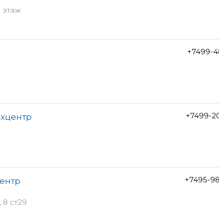
1 этаж
+7499-4
+7499-2
ехцентр
+7495-9
ентр
 8 ст29