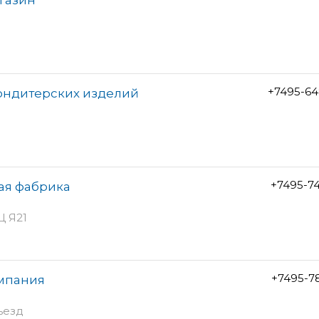
+7495-64
кондитерских изделий
+7495-7
ая фабрика
Ц Я21
+7495-7
омпания
дъезд