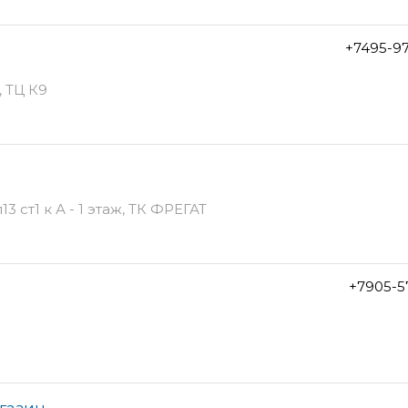
+7495-9
, ТЦ К9
 ст1 к А - 1 этаж, ТК ФРЕГАТ
+7905-5
газин