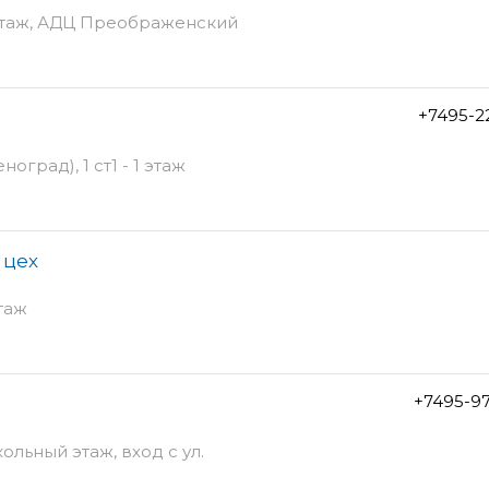
 этаж, АДЦ Преображенский
+7495-2
оград), 1 ст1 - 1 этаж
 цех
этаж
+7495-9
ольный этаж, вход с ул.