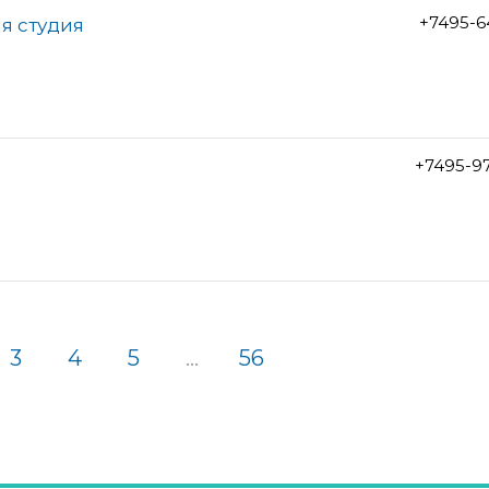
+7495-6
я студия
+7495-9
3
4
5
...
56