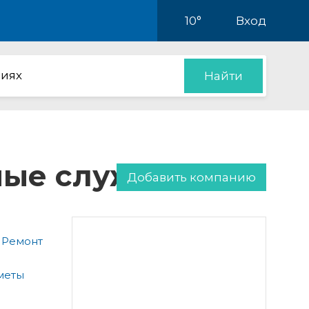
10°
Вход
иях
Найти
нные службы
Добавить компанию
 Ремонт
меты