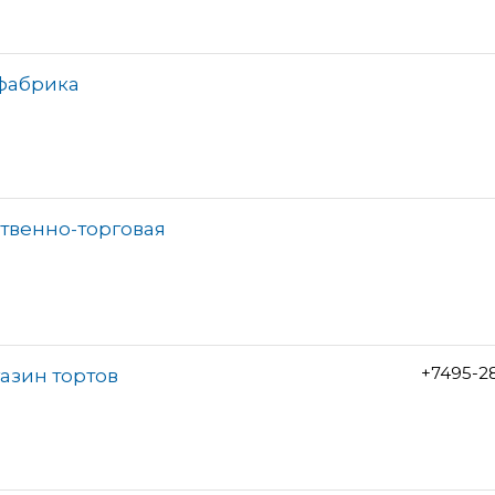
 фабрика
ственно-торговая
+7495-2
азин тортов