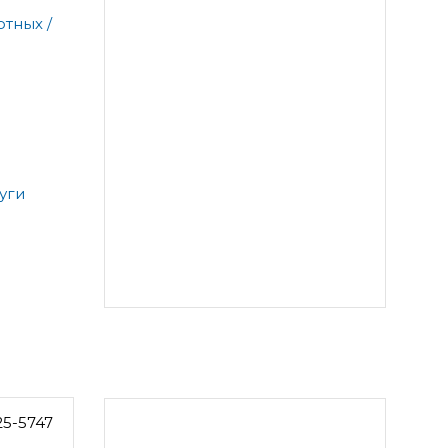
тных /
уги
25-5747