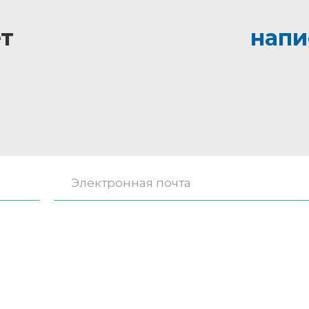
т
напи