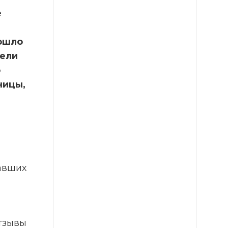
 
шло 
ели 
 
ицы, 
вших 
зывы 