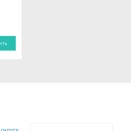
ить
 округа