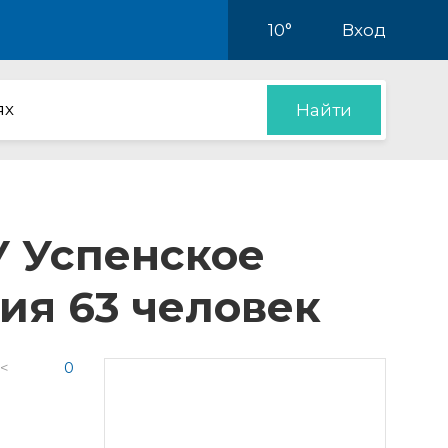
10°
Вход
ях
Найти
У Успенское
ия 63 человек
 <
0