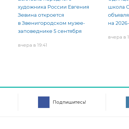
художника России Евгения
школа 
Зевина откроется
объявля
в Звенигородском музее-
на 2026
заповеднике 5 сентября
вчера в 1
вчера в 19:41
Подпишитесь!