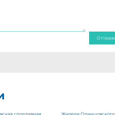
Отправ
и
вская спортивная
Жители Одинцовского