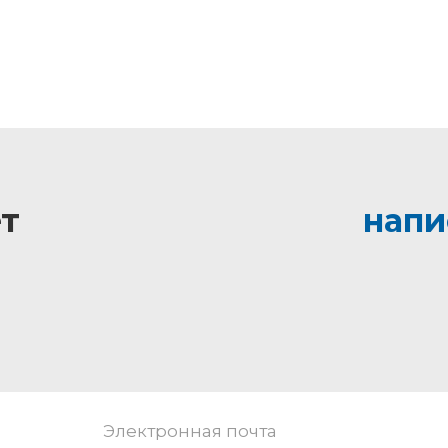
т
напи