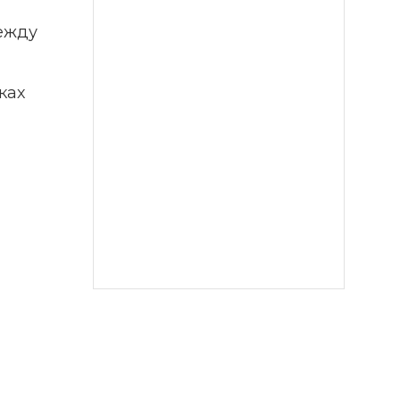
ежду 
ах 