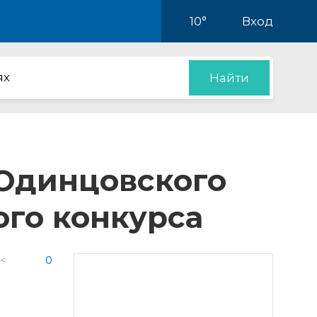
10°
Вход
ях
Найти
Одинцовского
ого конкурса
 <
0