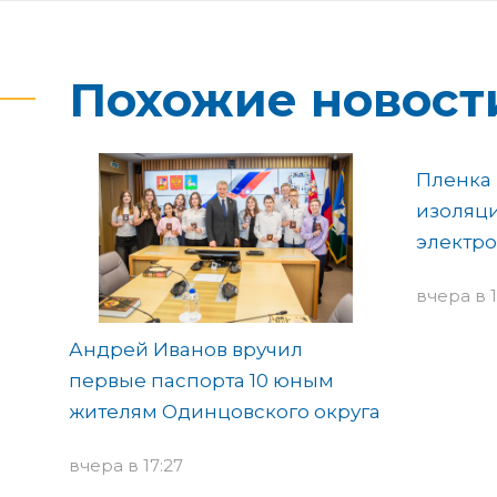
Похожие новост
Пленка 
изоляц
электр
вчера в 1
Андрей Иванов вручил
первые паспорта 10 юным
жителям Одинцовского округа
вчера в 17:27